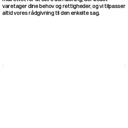
varetager dine behov og rettigheder, og vi tilpasser 
altid vores rådgivning til den enkelte sag.
"God juridisk rådgivning handler ikke kun om 
lovgivning. Det handler om at forstå klientens 
situation, beskytte deres interesser og skabe 
den bedst mulige løsning."