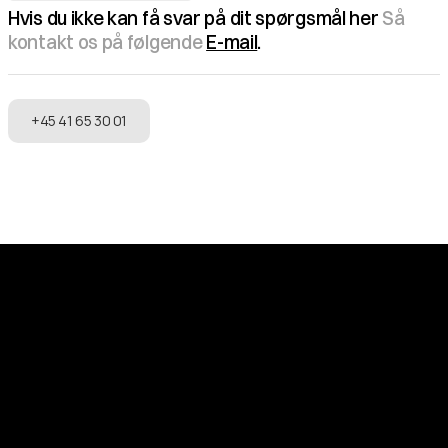
Hvis du ikke kan få svar på dit spørgsmål her 
Så 
Hjælper I med stiftelse af selskaber?
kontakt os på følgende
E-mail
.
+45 41 65 30 01
Ring til os