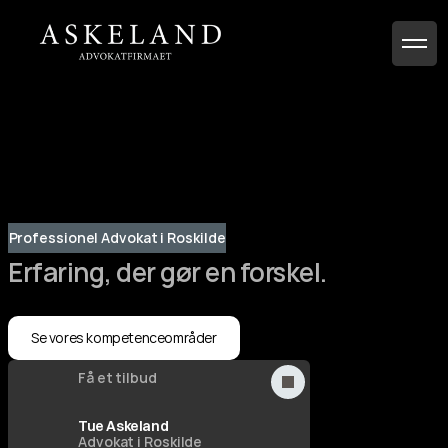
Professionel Advokat i Roskilde
Erfaring, der gør en forskel.
Se vores kompetenceområder
Få et tilbud
Contact Us
Indenfor 24 timer
Tue Askeland
Advokat i Roskilde